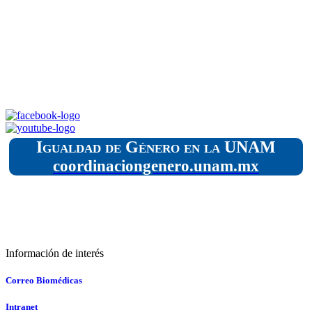
11 de Febrero – Día
Internacional de las Mujeres y
las Niñas en las Ciencia
Consulta más información relacionada
respecto a este tema
Igualdad de Género en la UNAM
coordinaciongenero.unam.mx
Información de interés
Correo Biomédicas
Intranet