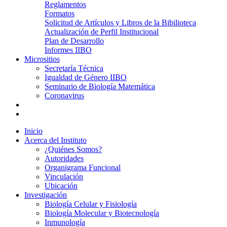
Reglamentos
Formatos
Solicitud de Artículos y Libros de la Bibilioteca
Actualización de Perfil Institucional
Plan de Desarrollo
Informes IIBO
Micrositios
Secretaría Técnica
Igualdad de Género IIBO
Seminario de Biología Matemática
Coronavirus
Inicio
Acerca del Instituto
¿Quiénes Somos?
Autoridades
Organigrama Funcional
Vinculación
Ubicación
Investigación
Biología Celular y Fisiología
Biología Molecular y Biotecnología
Inmunología