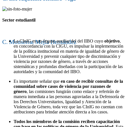
Sector estudiantil
C. Monserrat Mejía Hernández
La CInIG es un órgano auxiliar del del IIBO cuyo
objetivo
,
en concordancia con la CIGU, es impulsar la implementación
de la política institucional en materia de igualdad de género de
la Universidad y prevenir cualquier tipo de discriminación y
violencia por razones de género, a través de acciones
sistemáticas y profundas diseñadas con la participación de las
autoridades y la comunidad del IIBO.
Es importante señalar que
en caso de recibir consultas de la
comunidad
sobre casos de violencia por razones de
género
, las comisiones fungirán como enlace y referirán de
manera inmediata a las personas agraviadas a la Defensoría de
los Derechos Universitarios, Igualdad y Atención de la
Violencia de Género, toda vez que las CInIG no cuentan con
atribuciones para brindar atención directa a los casos.
Todos los miembros de la comisión reciben capacitación
con base en las políticas de género de la Universidad
. Esta