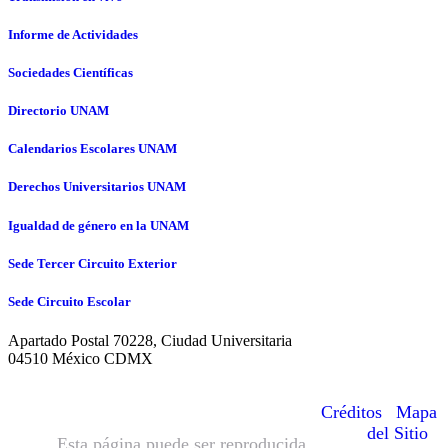
Informe de Actividades
Sociedades Científicas
Directorio UNAM
Calendarios Escolares UNAM
Derechos Universitarios UNAM
Igualdad de género en la UNAM
Sede Tercer Circuito Exterior
Sede Circuito Escolar
Apartado Postal 70228, Ciudad Universitaria
04510 México CDMX
© Hecho en México, Universidad
Nacional Autónoma de México
Créditos
|
Mapa
(UNAM), todos los derechos reservados
del Sitio
|
2016.
Esta página puede ser reproducida