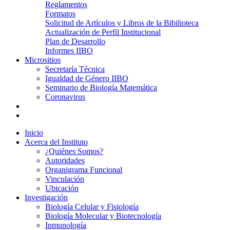
Reglamentos
Formatos
Solicitud de Artículos y Libros de la Bibilioteca
Actualización de Perfil Institucional
Plan de Desarrollo
Informes IIBO
Micrositios
Secretaría Técnica
Igualdad de Género IIBO
Seminario de Biología Matemática
Coronavirus
Inicio
Acerca del Instituto
¿Quiénes Somos?
Autoridades
Organigrama Funcional
Vinculación
Ubicación
Investigación
Biología Celular y Fisiología
Biología Molecular y Biotecnología
Inmunología