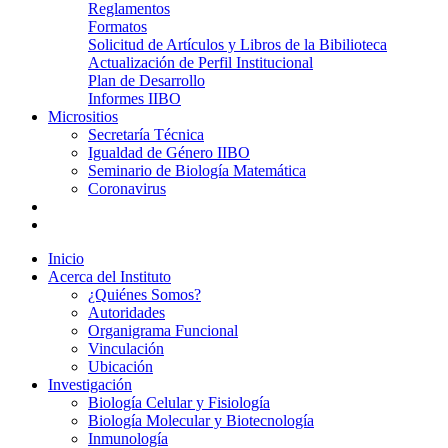
Reglamentos
Formatos
Solicitud de Artículos y Libros de la Bibilioteca
Actualización de Perfil Institucional
Plan de Desarrollo
Informes IIBO
Micrositios
Secretaría Técnica
Igualdad de Género IIBO
Seminario de Biología Matemática
Coronavirus
Inicio
Acerca del Instituto
¿Quiénes Somos?
Autoridades
Organigrama Funcional
Vinculación
Ubicación
Investigación
Biología Celular y Fisiología
Biología Molecular y Biotecnología
Inmunología