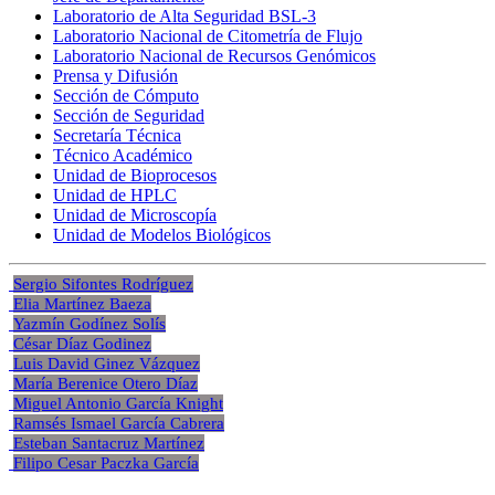
Laboratorio de Alta Seguridad BSL-3
Laboratorio Nacional de Citometría de Flujo
Laboratorio Nacional de Recursos Genómicos
Prensa y Difusión
Sección de Cómputo
Sección de Seguridad
Secretaría Técnica
Técnico Académico
Unidad de Bioprocesos
Unidad de HPLC
Unidad de Microscopía
Unidad de Modelos Biológicos
Sergio Sifontes Rodríguez
Elia Martínez Baeza
Yazmín Godínez Solís
César Díaz Godinez
Luis David Ginez Vázquez
María Berenice Otero Díaz
Miguel Antonio García Knight
Ramsés Ismael García Cabrera
Esteban Santacruz Martínez
Filipo Cesar Paczka García