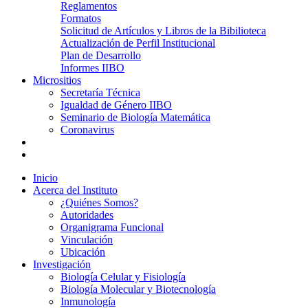
Reglamentos
Formatos
Solicitud de Artículos y Libros de la Bibilioteca
Actualización de Perfil Institucional
Plan de Desarrollo
Informes IIBO
Micrositios
Secretaría Técnica
Igualdad de Género IIBO
Seminario de Biología Matemática
Coronavirus
Inicio
Acerca del Instituto
¿Quiénes Somos?
Autoridades
Organigrama Funcional
Vinculación
Ubicación
Investigación
Biología Celular y Fisiología
Biología Molecular y Biotecnología
Inmunología