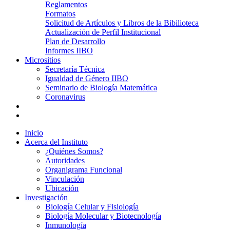
Reglamentos
Formatos
Solicitud de Artículos y Libros de la Bibilioteca
Actualización de Perfil Institucional
Plan de Desarrollo
Informes IIBO
Micrositios
Secretaría Técnica
Igualdad de Género IIBO
Seminario de Biología Matemática
Coronavirus
Inicio
Acerca del Instituto
¿Quiénes Somos?
Autoridades
Organigrama Funcional
Vinculación
Ubicación
Investigación
Biología Celular y Fisiología
Biología Molecular y Biotecnología
Inmunología