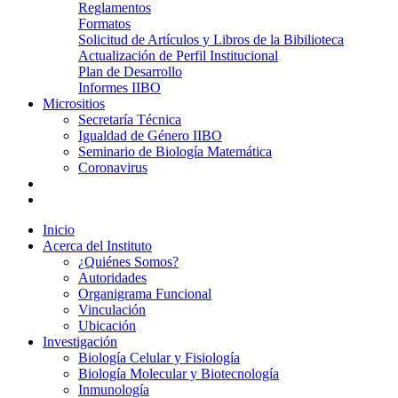
Reglamentos
Formatos
Solicitud de Artículos y Libros de la Bibilioteca
Actualización de Perfil Institucional
Plan de Desarrollo
Informes IIBO
Micrositios
Secretaría Técnica
Igualdad de Género IIBO
Seminario de Biología Matemática
Coronavirus
Inicio
Acerca del Instituto
¿Quiénes Somos?
Autoridades
Organigrama Funcional
Vinculación
Ubicación
Investigación
Biología Celular y Fisiología
Biología Molecular y Biotecnología
Inmunología