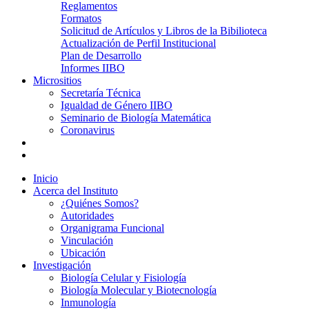
Reglamentos
Formatos
Solicitud de Artículos y Libros de la Bibilioteca
Actualización de Perfil Institucional
Plan de Desarrollo
Informes IIBO
Micrositios
Secretaría Técnica
Igualdad de Género IIBO
Seminario de Biología Matemática
Coronavirus
Inicio
Acerca del Instituto
¿Quiénes Somos?
Autoridades
Organigrama Funcional
Vinculación
Ubicación
Investigación
Biología Celular y Fisiología
Biología Molecular y Biotecnología
Inmunología