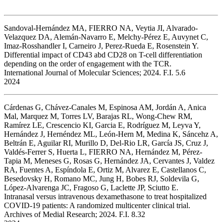
Sandoval-Hernández MA, FIERRO NA, Veytia JI, Alvarado-
Velazquez DA, Alemán-Navarro E, Melchy-Pérez E, Auvynet C,
Imaz-Rosshandler I, Carneiro J, Perez-Rueda E, Rosenstein Y.
Differential impact of CD43 abd CD28 on T-cell differentiation
depending on the order of engagement with the TCR.
International Journal of Molecular Sciences; 2024. F.I. 5.6
2024
Cárdenas G, Chávez-Canales M, Espinosa AM, Jordán A, Anica
Mal, Marquez M, Torres LV, Barajas RL, Wong-Chew RM,
Ramírez LE, Crescencio KI, Garcia E, Rodríguez M, Leyva Y,
Hernández J, Hernéndez ML, León-Hern M, Medina K, Sáncehz A,
Beltrán E, Aguilar RI, Murillo D, Del-Rio LR, García JS, Cruz J,
Valdés-Ferrer S, Huerta L, FIERRO NA, Hernández M, Pérez-
Tapia M, Meneses G, Rosas G, Hernández JA, Cervantes J, Valdez
RA, Fuentes A, Espíndola E, Ortiz M, Alvarez E, Castellanos C,
Besedovsky H, Romano MC, Jung H, Bobes RJ, Soldevila G,
López-Alvarenga JC, Fragoso G, Laclette JP, Sciutto E.
Intranasal versus intravenous dexamethasone to treat hospitalized
COVID-19 patients: A randomized multicenter clinical trial.
Archives of Medial Research; 2024. F.I. 8.32