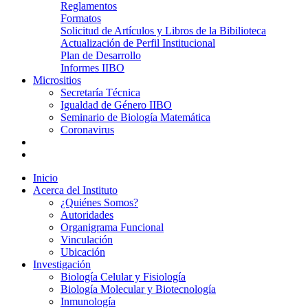
Reglamentos
Formatos
Solicitud de Artículos y Libros de la Bibilioteca
Actualización de Perfil Institucional
Plan de Desarrollo
Informes IIBO
Micrositios
Secretaría Técnica
Igualdad de Género IIBO
Seminario de Biología Matemática
Coronavirus
Inicio
Acerca del Instituto
¿Quiénes Somos?
Autoridades
Organigrama Funcional
Vinculación
Ubicación
Investigación
Biología Celular y Fisiología
Biología Molecular y Biotecnología
Inmunología