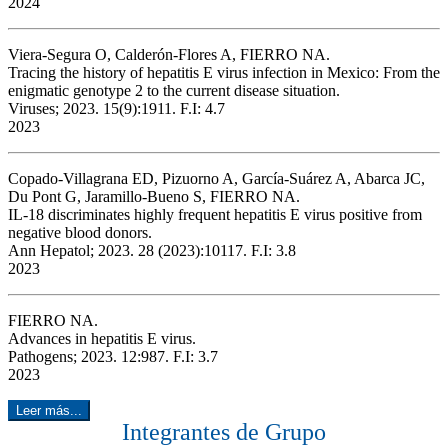
2024
Viera-Segura O, Calderón-Flores A, FIERRO NA.
Tracing the history of hepatitis E virus infection in Mexico: From the
enigmatic genotype 2 to the current disease situation.
Viruses; 2023. 15(9):1911. F.I: 4.7
2023
Copado-Villagrana ED, Pizuorno A, García-Suárez A, Abarca JC,
Du Pont G, Jaramillo-Bueno S, FIERRO NA.
IL-18 discriminates highly frequent hepatitis E virus positive from
negative blood donors.
Ann Hepatol; 2023. 28 (2023):10117. F.I: 3.8
2023
FIERRO NA.
Advances in hepatitis E virus.
Pathogens; 2023. 12:987. F.I: 3.7
2023
Leer más...
Integrantes de Grupo