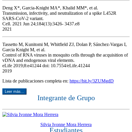
Deng X*, Garcia-Knight MA*, Khalid MM*, et al.
Transmission, infectivity, and neutralization of a spike L452R
SARS-CoV-2 variant.
Cell. 2021 Jun 24;184(13):3426- 3437.e8
2021
Tassetto M, Kunitomi M, Whitfield ZJ, Dolan P, Sánchez-Vargas I,
Garcia Knight M, et al.
Control of RNA viruses in mosquito cells through the acquisition of
vDNA and endogenous viral elements.
eLife 2019;8:e41244 doi: 10.7554/eLife.41244
2019
Lista de publicaciones completa en:
https://bit.ly/3ZUMgdD
Leer más...
Integrante de Grupo
Silvia Ivonne Mora Herrera
Estudiantes