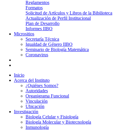
Reglamentos
Formatos
Solicitud de Artículos y Libros de la Bibilioteca
Actualización de Perfil Institucional
Plan de Desarrollo
Informes IIBO
Micrositios
Secretaría Técnica
Igualdad de Género IIBO
Seminario de Biología Matemática
Coronavirus
Inicio
Acerca del Instituto
¿Quiénes Somos?
Autoridades
Organigrama Funcional
Vinculación
Ubicación
Investigación
Biología Celular y Fisiología
Biología Molecular y Biotecnología
Inmunología