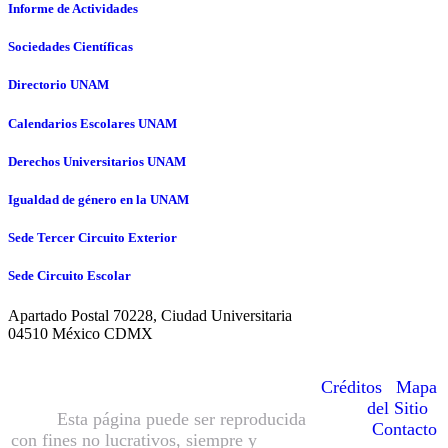
Informe de Actividades
Sociedades Científicas
Directorio UNAM
Calendarios Escolares UNAM
Derechos Universitarios UNAM
Igualdad de género en la UNAM
Sede Tercer Circuito Exterior
Sede Circuito Escolar
Apartado Postal 70228, Ciudad Universitaria
04510 México CDMX
© Hecho en México, Universidad
Nacional Autónoma de México
Créditos
|
Mapa
(UNAM), todos los derechos reservados
del Sitio
|
2016.
Esta página puede ser reproducida
Contacto
con fines no lucrativos, siempre y