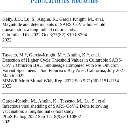
Publicaciones Recientes
Kelly, J.D., Lu, S., Anglin, K., Garcia-Knight, M., et al.
Magnitude and determinants of SARS-CoV-2 household
transmission: a longitudinal cohort study.
Clin Infect Dis. 2022 Oct 3;75(S2):S193-S204
2022
Tassetto, M.*, Garcia-Knight, M.*, Anglin, K.*, et al.
Detection of Higher Cycle Threshold Values in Culturable SARS-
CoV-2 Omicron BA.1 Sublineage Compared with Pre-Omicron
Variant Specimens – San Francisco Bay Area, California, July 2021-
March 2022.
MMWR Morb Mortal Wkly Rep. 2022 Sep 9;71(36):1151-1154
2022
Garcia-Knight, M., Anglin, K., Tassetto, M., Lu, S., et al.
Infectious viral shedding of SARS-CoV-2 Delta following
vaccination: a longitudinal cohort study.
PLoS Pathog.2022 Sep 12;18(9):e1010802
2022