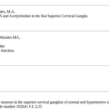
ales, M.A.
and Acetylcholine in the Rat Superior Cervical Ganglia
 Morales MA,
the
 function.
l neurons in the superior cervical ganglion of normal and hypertensive ra
le number 102641 F.I: 2.25