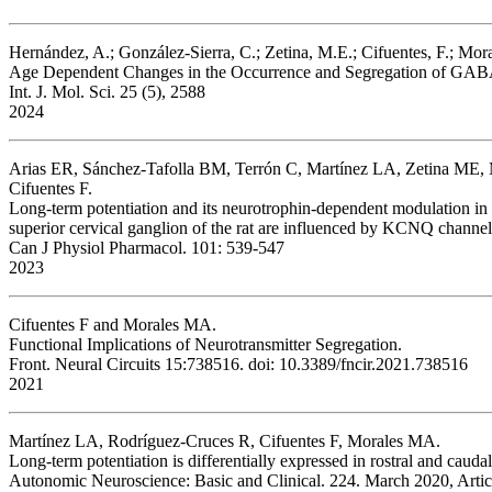
Hernández, A.; González-Sierra, C.; Zetina, M.E.; Cifuentes, F.; Mor
Age Dependent Changes in the Occurrence and Segregation of GABA 
Int. J. Mol. Sci. 25 (5), 2588
2024
Arias ER, Sánchez-Tafolla BM, Terrón C, Martínez LA, Zetina ME,
Cifuentes F.
Long-term potentiation and its neurotrophin-dependent modulation in 
superior cervical ganglion of the rat are influenced by KCNQ channel
Can J Physiol Pharmacol. 101: 539-547
2023
Cifuentes F and Morales MA.
Functional Implications of Neurotransmitter Segregation.
Front. Neural Circuits 15:738516. doi: 10.3389/fncir.2021.738516
2021
Martínez LA, Rodríguez-Cruces R, Cifuentes F, Morales MA.
Long-term potentiation is differentially expressed in rostral and cauda
Autonomic Neuroscience: Basic and Clinical. 224. March 2020, Artic