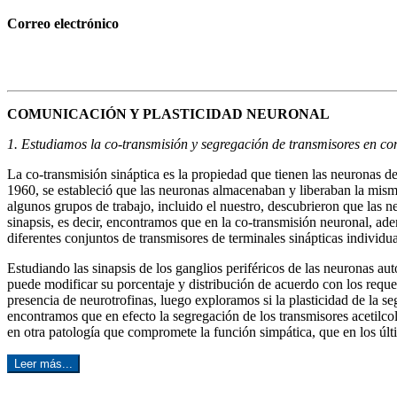
Correo electrónico
COMUNICACIÓN Y PLASTICIDAD NEURONAL
1. Estudiamos la co-transmisión y segregación de transmisores en con
La co-transmisión sináptica es la propiedad que tienen las neuronas d
1960, se estableció que las neuronas almacenaban y liberaban la mis
algunos grupos de trabajo, incluido el nuestro, descubrieron que las ne
sinapsis, es decir, encontramos que en la co-transmisión neuronal, a
diferentes conjuntos de transmisores de terminales sinápticas individua
Estudiando las sinapsis de los ganglios periféricos de las neuronas au
puede modificar su porcentaje y distribución de acuerdo con los reque
presencia de neurotrofinas, luego exploramos si la plasticidad de la s
encontramos que en efecto la segregación de los transmisores acetilc
en otra patología que compromete la función simpática, que en los úl
Leer más...