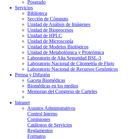
Posgrado
Servicios
Biblioteca
Sección de Cómputo
Unidad de Análisis de Imágenes
Unidad de Bioprocesos
Unidad de HPLC
Unidad de Microscopía
Unidad de Modelos Biológicos
Unidad de Metabolómica y Proteómica
Laboratorio de Alta Seguridad BSL-3
Laboratorio Nacional de Citometría de Flujo
Laboratorio Nacional de Recursos Genómicos
Prensa y Difusión
Gaceta Biomédicas
Biomédicas en los medios
Memorias del Congreso de Carteles
Intranet
Asuntos Administrativos
Control Interno
Comisiones
Catálogos de Servicios
Reglamentos
Formatos