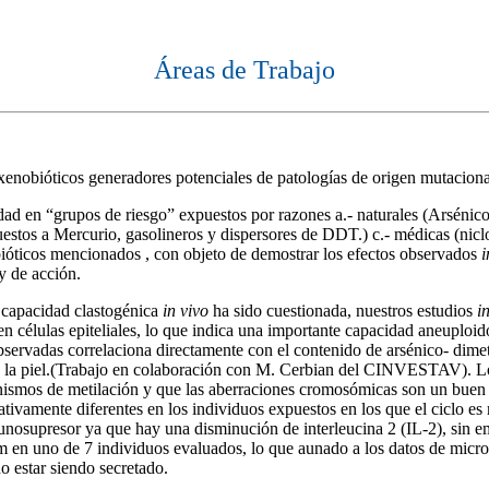
Áreas de Trabajo
enobióticos generadores potenciales de patologías de origen mutaciona
ad en “grupos de riesgo” expuestos por razones a.- naturales (Arsénico 
uestos a Mercurio, gasolineros y dispersores de DDT.) c.- médicas (nicl
ióticos mencionados , con objeto de demostrar los efectos observados
i
y de acción.
 capacidad clastogénica
in vivo
ha sido cuestionada, nuestros estudios
i
en células epiteliales, lo que indica una importante capacidad aneuplo
bservadas correlaciona directamente con el contenido de arsénico- dimet
en la piel.(Trabajo en colaboración con M. Cerbian del CINVESTAV). Los
canismos de metilación y que las aberraciones cromosómicas son un buen
ficativamente diferentes en los individuos expuestos en los que el ciclo
unosupresor ya que hay una disminución de interleucina 2 (IL-2), sin em
n uno de 7 individuos evaluados, lo que aunado a los datos de microsc
no estar siendo secretado.