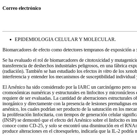
Correo electrónico
EPIDEMIOLOGIA CELULAR Y MOLECULAR.
Biomarcadores de efecto como detectores tempranos de exposición a x
Se ha evaluado el rol de biomarcadores de citotoxicidad y mutagenicid
transferencia de deshechos industriales peligrosos, en una fábrica exp
(radiación). También se han estudiado los efectos
in vitro
de los xenob
interferencia y entender los mecanismos de susceptibilidad individual 
El Arsénico ha sido considerado por la IARC un carcinógeno pero su
cromosómicas numéricas y estructurales en linfocitos y micronúcleos 
requiere de ser evaluadas. La cantidad de aberraciones estructurales o
inorgánico y directamente con la presencia de lesiones premalignas 
arsénico, los cuales podrían ser producto de la saturación en los me
la proliferación linfocitaria, con tiempos de generación celular signi
(INSP) se demostró que el efecto del Arsénico sobre el linfocito es im
conoce como CD-25, y solo se encontró una disminución en el RNAm e
produce alteraciones en el citoesqueleto, indicaría que la IL-2 podría 