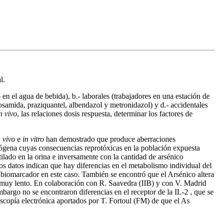
l.
en el agua de bebida), b.- laborales (trabajadores en una estación de
osamida, praziquantel, albendazol y metronidazol) y d.- accidentales
n vivo
, las relaciones dosis respuesta, determinar los factores de
n vivo
e
in vitro
han demostrado que produce aberraciones
idógena cuyas consecuencias reprotóxicas en la población expuesta
ilado en la orina e inversamente con la cantidad de arsénico
 datos indican que hay diferencias en el metabolismo individual del
 biomarcador en este caso. También se encontró que el Arsénico altera
 es muy lento. En colaboración con R. Saavedra (IIB) y con V. Madrid
bargo no se encontraron diferencias en el receptor de la IL-2 , que se
opía electrónica aportados por T. Fortoul (FM) de que el As