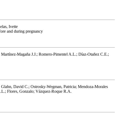
las, Ivette
before and during pregnancy
 Martínez-Magaña J.J.; Romero-Pimentel A.L.; Díaz-Otañez C.E.;
o; Glahn, David C.; Ostrosky-Wegman, Patricia; Mendoza-Morales
A.L.; Flores, Gonzalo; Vázquez-Roque R.A.