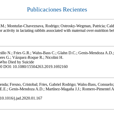
Publicaciones Recientes
A.M.; Montufar-Chaveznava, Rodrigo; Ostrosky-Wegman, Patricia; Calde
 activity in lactating rabbits associated with maternal over-nutrition 
llo N.; Fries G.R.; Walss-Bass C.; Glahn D.C.; Genis-Mendoza A.D.;
res G.; Vázquez-Roque R.; Nicolini H.
s Who Died by Suicide
 190 DOI: 10.1080/15504263.2019.1692160
nda; Fresno, Cristobal; Fries, Gabriel Rodrigo; Walss-Bass, Consuel
 E.E.; Genis-Mendoza A.D.; Martínez-Magaña J.J.; Romero-Pimentel 
 10.1016/j.jad.2020.01.167