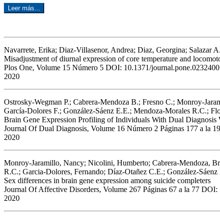
Leer más...
Navarrete, Erika; Diaz-Villasenor, Andrea; Diaz, Georgina; Salazar 
Misadjustment of diurnal expression of core temperature and locomotor
Plos One, Volume 15 Número 5 DOI: 10.1371/journal.pone.0232400
2020
Ostrosky-Wegman P.; Cabrera-Mendoza B.; Fresno C.; Monroy-Jarami
García-Dolores F.; González-Sáenz E.E.; Mendoza-Morales R.C.; Flo
Brain Gene Expression Profiling of Individuals With Dual Diagnosi
Journal Of Dual Diagnosis, Volume 16 Número 2 Páginas 177 a la
2020
Monroy-Jaramillo, Nancy; Nicolini, Humberto; Cabrera-Mendoza, Bre
R.C.; Garcia-Dolores, Fernando; Díaz-Otañez C.E.; González-Sáenz
Sex differences in brain gene expression among suicide completers
Journal Of Affective Disorders, Volume 267 Páginas 67 a la 77 DOI:
2020