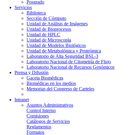
Posgrado
Servicios
Biblioteca
Sección de Cómputo
Unidad de Análisis de Imágenes
Unidad de Bioprocesos
Unidad de HPLC
Unidad de Microscopía
Unidad de Modelos Biológicos
Unidad de Metabolómica y Proteómica
Laboratorio de Alta Seguridad BSL-3
Laboratorio Nacional de Citometría de Flujo
Laboratorio Nacional de Recursos Genómicos
Prensa y Difusión
Gaceta Biomédicas
Biomédicas en los medios
Memorias del Congreso de Carteles
Intranet
Asuntos Administrativos
Control Interno
Comisiones
Catálogos de Servicios
Reglamentos
Formatos