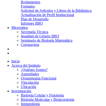
Reglamentos
Formatos
Solicitud de Artículos y Libros de la Bibilioteca
Actualización de Perfil Institucional
Plan de Desarrollo
Informes IIBO
Micrositios
Secretaría Técnica
Igualdad de Género IIBO
Seminario de Biología Matemática
Coronavirus
Inicio
Acerca del Instituto
¿Quiénes Somos?
Autoridades
Organigrama Funcional
Vinculación
Ubicación
Investigación
Biología Celular y Fisiología
Biología Molecular y Biotecnología
Inmunología