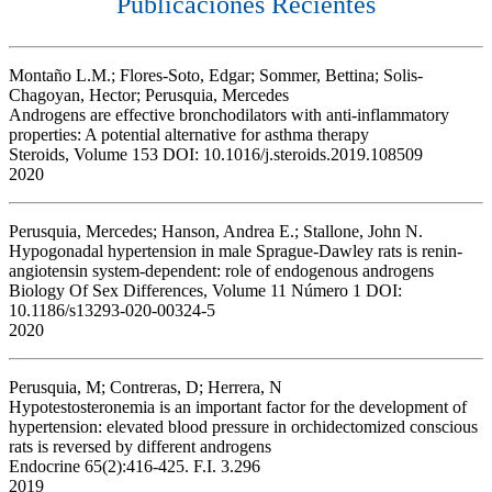
Publicaciones Recientes
Montaño L.M.; Flores-Soto, Edgar; Sommer, Bettina; Solis-
Chagoyan, Hector; Perusquia, Mercedes
Androgens are effective bronchodilators with anti-inflammatory
properties: A potential alternative for asthma therapy
Steroids, Volume 153 DOI: 10.1016/j.steroids.2019.108509
2020
Perusquia, Mercedes; Hanson, Andrea E.; Stallone, John N.
Hypogonadal hypertension in male Sprague-Dawley rats is renin-
angiotensin system-dependent: role of endogenous androgens
Biology Of Sex Differences, Volume 11 Número 1 DOI:
10.1186/s13293-020-00324-5
2020
Perusquia, M; Contreras, D; Herrera, N
Hypotestosteronemia is an important factor for the development of
hypertension: elevated blood pressure in orchidectomized conscious
rats is reversed by different androgens
Endocrine 65(2):416-425. F.I. 3.296
2019