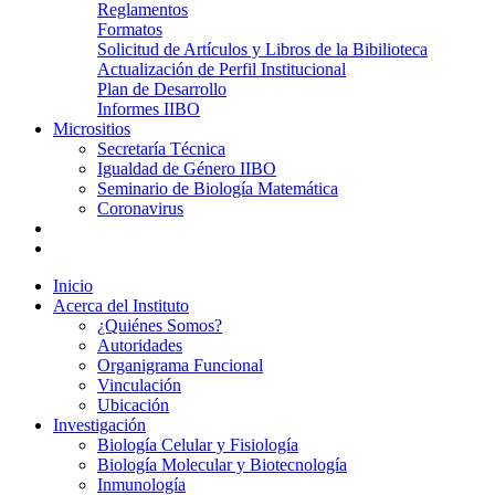
Reglamentos
Formatos
Solicitud de Artículos y Libros de la Bibilioteca
Actualización de Perfil Institucional
Plan de Desarrollo
Informes IIBO
Micrositios
Secretaría Técnica
Igualdad de Género IIBO
Seminario de Biología Matemática
Coronavirus
Inicio
Acerca del Instituto
¿Quiénes Somos?
Autoridades
Organigrama Funcional
Vinculación
Ubicación
Investigación
Biología Celular y Fisiología
Biología Molecular y Biotecnología
Inmunología