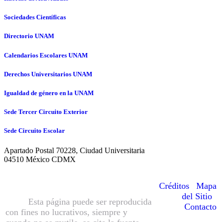
Sociedades Científicas
Directorio UNAM
Calendarios Escolares UNAM
Derechos Universitarios UNAM
Igualdad de género en la UNAM
Sede Tercer Circuito Exterior
Sede Circuito Escolar
Apartado Postal 70228, Ciudad Universitaria
04510 México CDMX
© Hecho en México, Universidad
Nacional Autónoma de México
Créditos
|
Mapa
(UNAM), todos los derechos reservados
del Sitio
|
2016.
Esta página puede ser reproducida
Contacto
con fines no lucrativos, siempre y