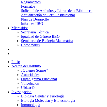
Reglamentos
Formatos
Solicitud de Artículos y Libros de la Bibilioteca
Actualización de Perfil Institucional
Plan de Desarrollo
Informes IIBO
Micrositios
Secretaría Técnica
Igualdad de Género IIBO
Seminario de Biología Matemática
Coronavirus
Inicio
Acerca del Instituto
¿Quiénes Somos?
Autoridades
Organigrama Funcional
Vinculación
Ubicación
Investigación
Biología Celular y Fisiología
Biología Molecular y Biotecnología
Inmunología