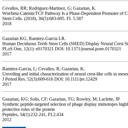
Cevallos, RR; Rodriguez-Martinez, G; Gazarian, K.
Wnt/beta-Catenin/TCF Pathway Is a Phase-Dependent Promoter of C
Stem Cells. (2018), 36(5):683-695. FI. 5.587
2018
Gazarian KG, Ramirez-Garcia LR.
Human Deciduous Teeth Stem Cells (SHED) Display Neural Crest Si
PLoS One, 12(1): e0170321 DOI: 10.1371/journal.pone.0170321
2017
Ramirez-Garcia, L; Cevallos, R; Gazarian, K.
Unveiling and initial characterization of neural crest-like cells in 
J Period Res. 52(3):609-616 DOI: 10.1111/jre.12429
2017
Gazarian, KG; Solis, CF; Gazarian, TG; Rowley, M; Laclette, JP
Synthetic peptide-targeted selection of phage display mimotopes highl
protective roles of the protein
Peptides, 34(1):232-241, FI.2.434
2012