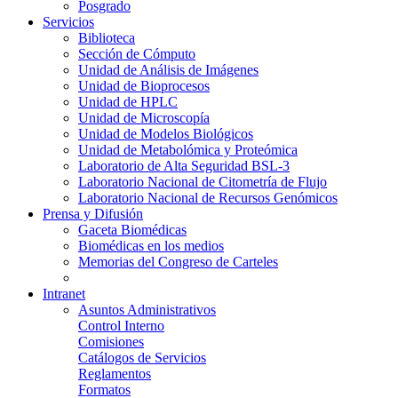
Posgrado
Servicios
Biblioteca
Sección de Cómputo
Unidad de Análisis de Imágenes
Unidad de Bioprocesos
Unidad de HPLC
Unidad de Microscopía
Unidad de Modelos Biológicos
Unidad de Metabolómica y Proteómica
Laboratorio de Alta Seguridad BSL-3
Laboratorio Nacional de Citometría de Flujo
Laboratorio Nacional de Recursos Genómicos
Prensa y Difusión
Gaceta Biomédicas
Biomédicas en los medios
Memorias del Congreso de Carteles
Intranet
Asuntos Administrativos
Control Interno
Comisiones
Catálogos de Servicios
Reglamentos
Formatos