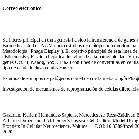
Correo electrónico
Su interes principal en transgenesis ha sido la transferencia de genes
Biomédicas de la UNAM inició estudios de epítopos inmunodominantes 
Metodología “Phage Display”). El objetivo principial de esta linea de 
cisticercosis y Fasciola hepatica; los virus de alta patogenicidad: Vi
genes Oct3/4, Nanog, Sox2, Lin28 con fines de convertirlas en celulas
tipo de célula incluso celulas cancer.
Estudios de epitopos de patógenos con el uso de la metodología Phag
Investigación de mecanismos de reprogramación de células diferenciada
Gazarian, Karlen; Hernandez-Sapiens, Mercedes A.; Reza-Zaldivar, E
A Three-Dimensional Alzheimer’s Disease Cell Culture Model Usi
Frontiers In Cellular Neuroscience, Volume 14 DOI: 10.3389/fncel.
2020