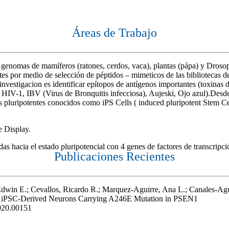
Áreas de Trabajo
 a genomas de mamíferos (ratones, cerdos, vaca), plantas (pápa) y Drosop
por medio de selección de péptidos – mimeticos de las bibliotecas de f
investigacion es identificar epítopos de antígenos importantes (toxinas
rus HIV-1, IBV (Virus de Bronquitis infecciosa), Aujeski, Ojo azul).Des
 pluripotentes conocidos como iPS Cells ( induced pluripotent Stem Cel
e Display.
s hacia el estado pluripotencial con 4 genes de factores de transcripci
Publicaciones Recientes
dwin E.; Cevallos, Ricardo R.; Marquez-Aguirre, Ana L.; Canales-Agu
ng iPSC-Derived Neurons Carrying A246E Mutation in PSEN1
2020.00151