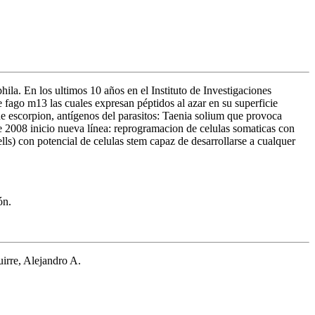
hila. En los ultimos 10 años en el Instituto de Investigaciones
ago m13 las cuales expresan péptidos al azar en su superficie
 de escorpion, antígenos del parasitos: Taenia solium que provoca
de 2008 inicio nueva línea: reprogramacion de celulas somaticas con
ls) con potencial de celulas stem capaz de desarrollarse a cualquer
ón.
irre, Alejandro A.