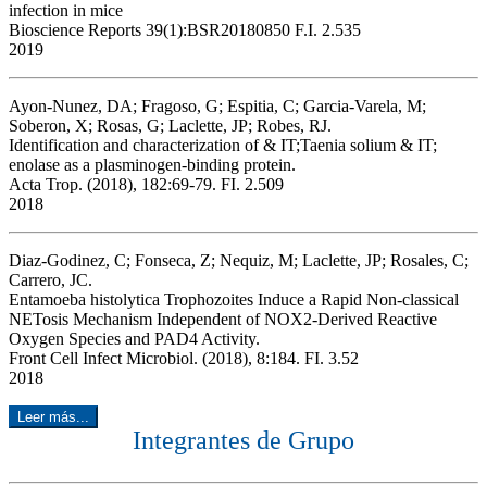
infection in mice
Bioscience Reports 39(1):BSR20180850 F.I. 2.535
2019
Ayon-Nunez, DA; Fragoso, G; Espitia, C; Garcia-Varela, M;
Soberon, X; Rosas, G; Laclette, JP; Robes, RJ.
Identification and characterization of & IT;Taenia solium & IT;
enolase as a plasminogen-binding protein.
Acta Trop. (2018), 182:69-79. FI. 2.509
2018
Diaz-Godinez, C; Fonseca, Z; Nequiz, M; Laclette, JP; Rosales, C;
Carrero, JC.
Entamoeba histolytica Trophozoites Induce a Rapid Non-classical
NETosis Mechanism Independent of NOX2-Derived Reactive
Oxygen Species and PAD4 Activity.
Front Cell Infect Microbiol. (2018), 8:184. FI. 3.52
2018
Leer más...
Integrantes de Grupo