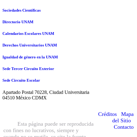
Sociedades Científicas
Directorio UNAM
Calendarios Escolares UNAM
Derechos Universitarios UNAM
Igualdad de género en la UNAM
Sede Tercer Circuito Exterior
Sede Circuito Escolar
Apartado Postal 70228, Ciudad Universitaria
04510 México CDMX
© Hecho en México, Universidad
Nacional Autónoma de México
Créditos
|
Mapa
(UNAM), todos los derechos reservados
del Sitio
|
2016.
Esta página puede ser reproducida
Contacto
con fines no lucrativos, siempre y
cuando no se mutile, se cite la fuente