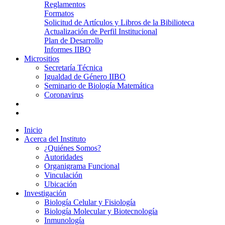
Reglamentos
Formatos
Solicitud de Artículos y Libros de la Bibilioteca
Actualización de Perfil Institucional
Plan de Desarrollo
Informes IIBO
Micrositios
Secretaría Técnica
Igualdad de Género IIBO
Seminario de Biología Matemática
Coronavirus
Inicio
Acerca del Instituto
¿Quiénes Somos?
Autoridades
Organigrama Funcional
Vinculación
Ubicación
Investigación
Biología Celular y Fisiología
Biología Molecular y Biotecnología
Inmunología