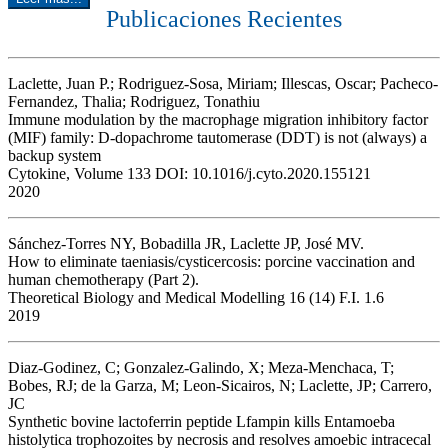
Publicaciones Recientes
Laclette, Juan P.; Rodriguez-Sosa, Miriam; Illescas, Oscar; Pacheco-
Fernandez, Thalia; Rodriguez, Tonathiu
Immune modulation by the macrophage migration inhibitory factor
(MIF) family: D-dopachrome tautomerase (DDT) is not (always) a
backup system
Cytokine, Volume 133 DOI: 10.1016/j.cyto.2020.155121
2020
Sánchez-Torres NY, Bobadilla JR, Laclette JP, José MV.
How to eliminate taeniasis/cysticercosis: porcine vaccination and
human chemotherapy (Part 2).
Theoretical Biology and Medical Modelling 16 (14) F.I. 1.6
2019
Diaz-Godinez, C; Gonzalez-Galindo, X; Meza-Menchaca, T;
Bobes, RJ; de la Garza, M; Leon-Sicairos, N; Laclette, JP; Carrero,
JC
Synthetic bovine lactoferrin peptide Lfampin kills Entamoeba
histolytica trophozoites by necrosis and resolves amoebic intracecal