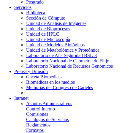
Posgrado
Servicios
Biblioteca
Sección de Cómputo
Unidad de Análisis de Imágenes
Unidad de Bioprocesos
Unidad de HPLC
Unidad de Microscopía
Unidad de Modelos Biológicos
Unidad de Metabolómica y Proteómica
Laboratorio de Alta Seguridad BSL-3
Laboratorio Nacional de Citometría de Flujo
Laboratorio Nacional de Recursos Genómicos
Prensa y Difusión
Gaceta Biomédicas
Biomédicas en los medios
Memorias del Congreso de Carteles
Intranet
Asuntos Administrativos
Control Interno
Comisiones
Catálogos de Servicios
Reglamentos
Formatos