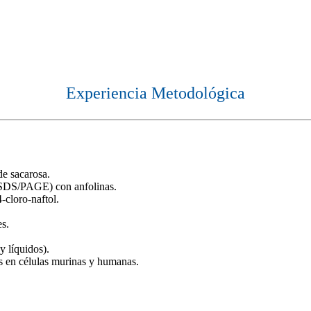
Experiencia Metodológica
de sacarosa.
a (SDS/PAGE) con anfolinas.
-cloro-naftol.
es.
y líquidos).
es en células murinas y humanas.