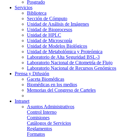
Posgrado
Servicios
Biblioteca
Sección de Cómputo
Unidad de Análisis de Imágenes
Unidad de Bioprocesos
Unidad de HPLC
Unidad de Microscopía
Unidad de Modelos Biológicos
Unidad de Metabolómica y Proteómica
Laboratorio de Alta Seguridad BSL-3
Laboratorio Nacional de Citometría de Flujo
Laboratorio Nacional de Recursos Genómicos
Prensa y Difusión
Gaceta Biomédicas
Biomédicas en los medios
Memorias del Congreso de Carteles
Intranet
Asuntos Administrativos
Control Interno
Comisiones
Catálogos de Servicios
Reglamentos
Formatos