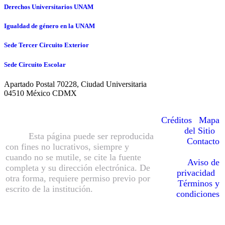
Derechos Universitarios UNAM
Igualdad de género en la UNAM
Sede Tercer Circuito Exterior
Sede Circuito Escolar
Apartado Postal 70228, Ciudad Universitaria
04510 México CDMX
© Hecho en México, Universidad
Nacional Autónoma de México
Créditos
|
Mapa
(UNAM), todos los derechos reservados
del Sitio
|
2016.
Esta página puede ser reproducida
Contacto
con fines no lucrativos, siempre y
cuando no se mutile, se cite la fuente
Aviso de
completa y su dirección electrónica. De
privacidad
|
otra forma, requiere permiso previo por
Términos y
escrito de la institución.
Sitio web
condiciones
administrado por la Sección de
Cómputo del IIBO-UNAM.