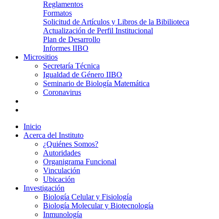
Reglamentos
Formatos
Solicitud de Artículos y Libros de la Bibilioteca
Actualización de Perfil Institucional
Plan de Desarrollo
Informes IIBO
Micrositios
Secretaría Técnica
Igualdad de Género IIBO
Seminario de Biología Matemática
Coronavirus
Inicio
Acerca del Instituto
¿Quiénes Somos?
Autoridades
Organigrama Funcional
Vinculación
Ubicación
Investigación
Biología Celular y Fisiología
Biología Molecular y Biotecnología
Inmunología