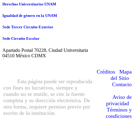
Derechos Universitarios UNAM
Igualdad de género en la UNAM
Sede Tercer Circuito Exterior
Sede Circuito Escolar
Apartado Postal 70228, Ciudad Universitaria
04510 México CDMX
© Hecho en México, Universidad
Nacional Autónoma de México
Créditos
|
Mapa
(UNAM), todos los derechos reservados
del Sitio
|
2016.
Esta página puede ser reproducida
Contacto
con fines no lucrativos, siempre y
cuando no se mutile, se cite la fuente
Aviso de
completa y su dirección electrónica. De
privacidad
|
otra forma, requiere permiso previo por
Términos y
escrito de la institución.
Sitio web
condiciones
administrado por la Sección de
Cómputo del IIBO-UNAM.