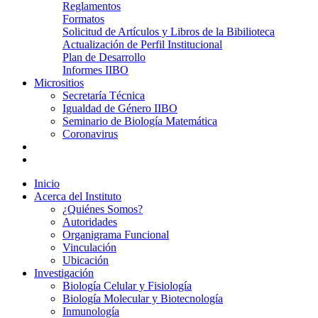
Reglamentos
Formatos
Solicitud de Artículos y Libros de la Bibilioteca
Actualización de Perfil Institucional
Plan de Desarrollo
Informes IIBO
Micrositios
Secretaría Técnica
Igualdad de Género IIBO
Seminario de Biología Matemática
Coronavirus
Inicio
Acerca del Instituto
¿Quiénes Somos?
Autoridades
Organigrama Funcional
Vinculación
Ubicación
Investigación
Biología Celular y Fisiología
Biología Molecular y Biotecnología
Inmunología