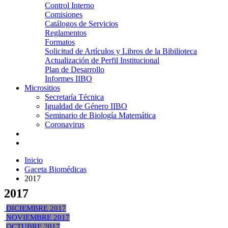
Control Interno
Comisiones
Catálogos de Servicios
Reglamentos
Formatos
Solicitud de Artículos y Libros de la Bibilioteca
Actualización de Perfil Institucional
Plan de Desarrollo
Informes IIBO
Micrositios
Secretaría Técnica
Igualdad de Género IIBO
Seminario de Biología Matemática
Coronavirus
Inicio
Gaceta Biomédicas
2017
2017
DICIEMBRE 2017
NOVIEMBRE 2017
OCTUBRE 2017