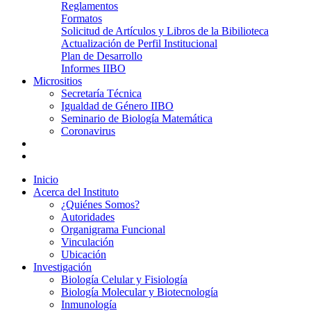
Reglamentos
Formatos
Solicitud de Artículos y Libros de la Bibilioteca
Actualización de Perfil Institucional
Plan de Desarrollo
Informes IIBO
Micrositios
Secretaría Técnica
Igualdad de Género IIBO
Seminario de Biología Matemática
Coronavirus
Inicio
Acerca del Instituto
¿Quiénes Somos?
Autoridades
Organigrama Funcional
Vinculación
Ubicación
Investigación
Biología Celular y Fisiología
Biología Molecular y Biotecnología
Inmunología