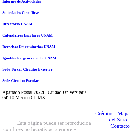
Informe de Actividades
Sociedades Científicas
Directorio UNAM
Calendarios Escolares UNAM
Derechos Universitarios UNAM
Igualdad de género en la UNAM
Sede Tercer Circuito Exterior
Sede Circuito Escolar
Apartado Postal 70228, Ciudad Universitaria
04510 México CDMX
© Hecho en México, Universidad
Nacional Autónoma de México
Créditos
|
Mapa
(UNAM), todos los derechos reservados
del Sitio
|
2016.
Esta página puede ser reproducida
Contacto
con fines no lucrativos, siempre y