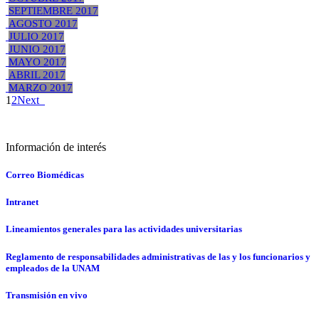
SEPTIEMBRE 2017
AGOSTO 2017
JULIO 2017
JUNIO 2017
MAYO 2017
ABRIL 2017
MARZO 2017
1
2
Next
Información de interés
Correo Biomédicas
Intranet
Lineamientos generales para las actividades universitarias
Reglamento de responsabilidades administrativas de las y los funcionarios y
empleados de la UNAM
Transmisión en vivo