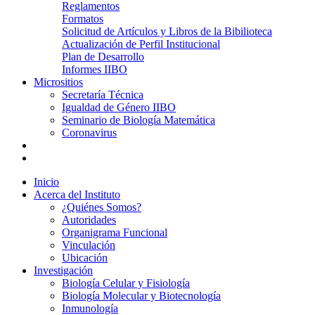
Reglamentos
Formatos
Solicitud de Artículos y Libros de la Bibilioteca
Actualización de Perfil Institucional
Plan de Desarrollo
Informes IIBO
Micrositios
Secretaría Técnica
Igualdad de Género IIBO
Seminario de Biología Matemática
Coronavirus
Inicio
Acerca del Instituto
¿Quiénes Somos?
Autoridades
Organigrama Funcional
Vinculación
Ubicación
Investigación
Biología Celular y Fisiología
Biología Molecular y Biotecnología
Inmunología