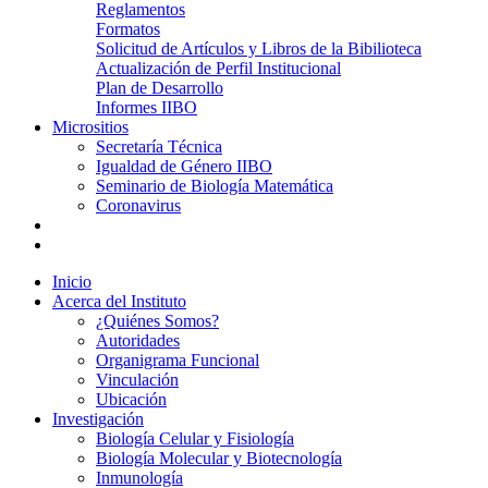
Reglamentos
Formatos
Solicitud de Artículos y Libros de la Bibilioteca
Actualización de Perfil Institucional
Plan de Desarrollo
Informes IIBO
Micrositios
Secretaría Técnica
Igualdad de Género IIBO
Seminario de Biología Matemática
Coronavirus
Inicio
Acerca del Instituto
¿Quiénes Somos?
Autoridades
Organigrama Funcional
Vinculación
Ubicación
Investigación
Biología Celular y Fisiología
Biología Molecular y Biotecnología
Inmunología