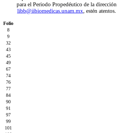
para el Periodo Propedéutico de la dirección
libb@iibiomedicas.unam.mx
, estén atentos.
Folio
8
9
32
43
45
49
67
74
76
77
84
90
91
97
99
101