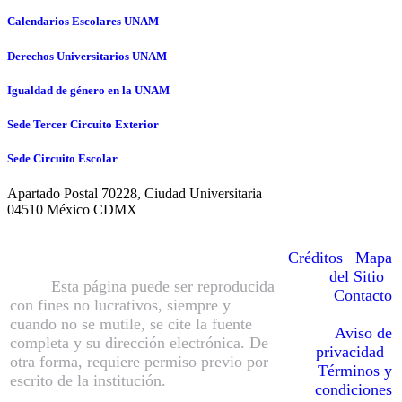
Calendarios Escolares UNAM
Derechos Universitarios UNAM
Igualdad de género en la UNAM
Sede Tercer Circuito Exterior
Sede Circuito Escolar
Apartado Postal 70228, Ciudad Universitaria
04510 México CDMX
© Hecho en México, Universidad
Nacional Autónoma de México
Créditos
|
Mapa
(UNAM), todos los derechos reservados
del Sitio
|
2016.
Esta página puede ser reproducida
Contacto
con fines no lucrativos, siempre y
cuando no se mutile, se cite la fuente
Aviso de
completa y su dirección electrónica. De
privacidad
|
otra forma, requiere permiso previo por
Términos y
escrito de la institución.
Sitio web
condiciones
administrado por la Sección de