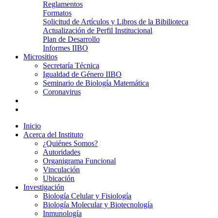
Reglamentos
Formatos
Solicitud de Artículos y Libros de la Bibilioteca
Actualización de Perfil Institucional
Plan de Desarrollo
Informes IIBO
Micrositios
Secretaría Técnica
Igualdad de Género IIBO
Seminario de Biología Matemática
Coronavirus
Inicio
Acerca del Instituto
¿Quiénes Somos?
Autoridades
Organigrama Funcional
Vinculación
Ubicación
Investigación
Biología Celular y Fisiología
Biología Molecular y Biotecnología
Inmunología