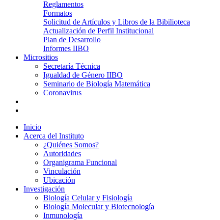
Reglamentos
Formatos
Solicitud de Artículos y Libros de la Bibilioteca
Actualización de Perfil Institucional
Plan de Desarrollo
Informes IIBO
Micrositios
Secretaría Técnica
Igualdad de Género IIBO
Seminario de Biología Matemática
Coronavirus
Inicio
Acerca del Instituto
¿Quiénes Somos?
Autoridades
Organigrama Funcional
Vinculación
Ubicación
Investigación
Biología Celular y Fisiología
Biología Molecular y Biotecnología
Inmunología