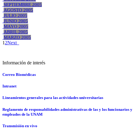
SEPTIEMBRE 2005
AGOSTO 2005
JULIO 2005
JUNIO 2005
MAYO 2005
ABRIL 2005
MARZO 2005
1
2
Next
Información de interés
Correo Biomédicas
Intranet
Lineamientos generales para las actividades universitarias
Reglamento de responsabilidades administrativas de las y los funcionarios y
empleados de la UNAM
Transmisión en vivo