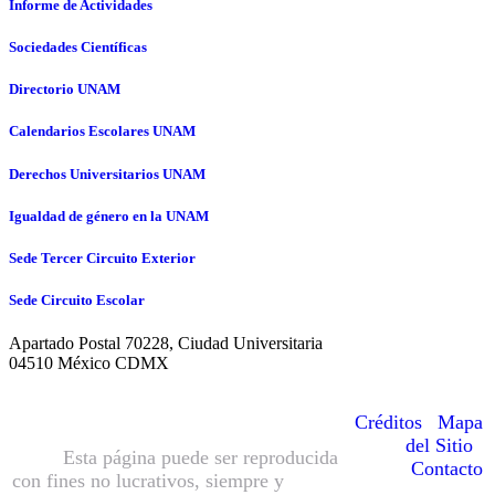
Informe de Actividades
Sociedades Científicas
Directorio UNAM
Calendarios Escolares UNAM
Derechos Universitarios UNAM
Igualdad de género en la UNAM
Sede Tercer Circuito Exterior
Sede Circuito Escolar
Apartado Postal 70228, Ciudad Universitaria
04510 México CDMX
© Hecho en México, Universidad
Nacional Autónoma de México
Créditos
|
Mapa
(UNAM), todos los derechos reservados
del Sitio
|
2016.
Esta página puede ser reproducida
Contacto
con fines no lucrativos, siempre y