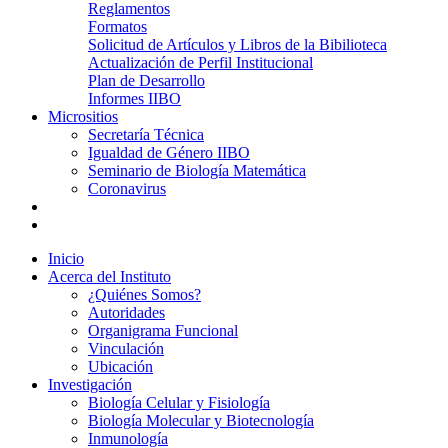
Reglamentos
Formatos
Solicitud de Artículos y Libros de la Bibilioteca
Actualización de Perfil Institucional
Plan de Desarrollo
Informes IIBO
Micrositios
Secretaría Técnica
Igualdad de Género IIBO
Seminario de Biología Matemática
Coronavirus
Inicio
Acerca del Instituto
¿Quiénes Somos?
Autoridades
Organigrama Funcional
Vinculación
Ubicación
Investigación
Biología Celular y Fisiología
Biología Molecular y Biotecnología
Inmunología