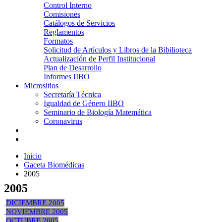
Control Interno
Comisiones
Catálogos de Servicios
Reglamentos
Formatos
Solicitud de Artículos y Libros de la Bibilioteca
Actualización de Perfil Institucional
Plan de Desarrollo
Informes IIBO
Micrositios
Secretaría Técnica
Igualdad de Género IIBO
Seminario de Biología Matemática
Coronavirus
Inicio
Gaceta Biomédicas
2005
2005
DICIEMBRE 2005
NOVIEMBRE 2005
OCTUBRE 2005