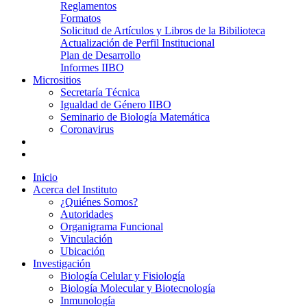
Reglamentos
Formatos
Solicitud de Artículos y Libros de la Bibilioteca
Actualización de Perfil Institucional
Plan de Desarrollo
Informes IIBO
Micrositios
Secretaría Técnica
Igualdad de Género IIBO
Seminario de Biología Matemática
Coronavirus
Inicio
Acerca del Instituto
¿Quiénes Somos?
Autoridades
Organigrama Funcional
Vinculación
Ubicación
Investigación
Biología Celular y Fisiología
Biología Molecular y Biotecnología
Inmunología