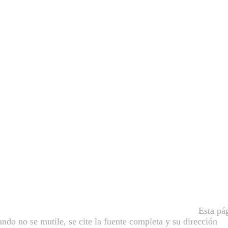
xico (UNAM), todos los derechos reservados 2016.
Esta pá
ndo no se mutile, se cite la fuente completa y su dirección