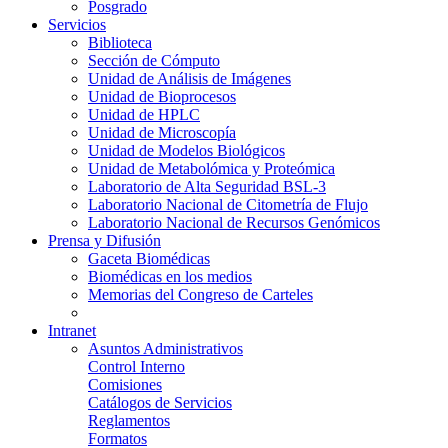
Posgrado
Servicios
Biblioteca
Sección de Cómputo
Unidad de Análisis de Imágenes
Unidad de Bioprocesos
Unidad de HPLC
Unidad de Microscopía
Unidad de Modelos Biológicos
Unidad de Metabolómica y Proteómica
Laboratorio de Alta Seguridad BSL-3
Laboratorio Nacional de Citometría de Flujo
Laboratorio Nacional de Recursos Genómicos
Prensa y Difusión
Gaceta Biomédicas
Biomédicas en los medios
Memorias del Congreso de Carteles
Intranet
Asuntos Administrativos
Control Interno
Comisiones
Catálogos de Servicios
Reglamentos
Formatos