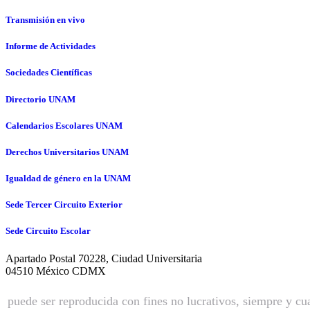
Transmisión en vivo
Informe de Actividades
Sociedades Científicas
Directorio UNAM
Calendarios Escolares UNAM
Derechos Universitarios UNAM
Igualdad de género en la UNAM
Sede Tercer Circuito Exterior
Sede Circuito Escolar
Apartado Postal 70228, Ciudad Universitaria
04510 México CDMX
© Hecho en México, Universidad Nacional Autónoma de Mé
puede ser reproducida con fines no lucrativos, siempre y cua